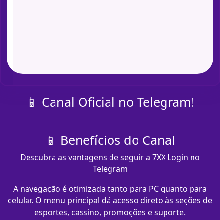
📱 Canal Oficial no Telegram!
📱 Benefícios do Canal
Descubra as vantagens de seguir a 7XX Login no
Telegram
A navegação é otimizada tanto para PC quanto para
celular. O menu principal dá acesso direto às seções de
esportes, cassino, promoções e suporte.