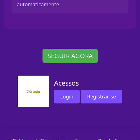
automaticamente
SEGUIR AGORA
Acessos
Login
Registrar-se