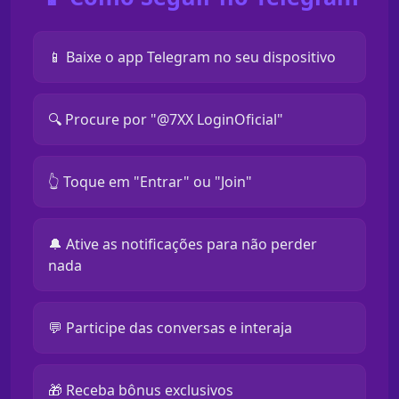
📱 Baixe o app Telegram no seu dispositivo
🔍 Procure por "@7XX LoginOficial"
👆 Toque em "Entrar" ou "Join"
🔔 Ative as notificações para não perder
nada
💬 Participe das conversas e interaja
🎁 Receba bônus exclusivos