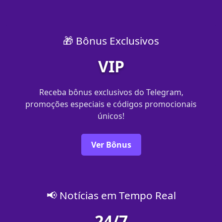
🎁 Bônus Exclusivos
VIP
Receba bônus exclusivos do Telegram,
promoções especiais e códigos promocionais
únicos!
Ver Bônus
📢 Notícias em Tempo Real
24/7