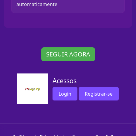
automaticamente
SEGUIR AGORA
Acessos
Login
Registrar-se