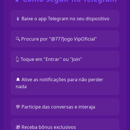
📱 Baixe o app Telegram no seu dispositivo
🔍 Procure por "@777Jogo VipOficial"
👆 Toque em "Entrar" ou "Join"
🔔 Ative as notificações para não perder
nada
💬 Participe das conversas e interaja
🎁 Receba bônus exclusivos