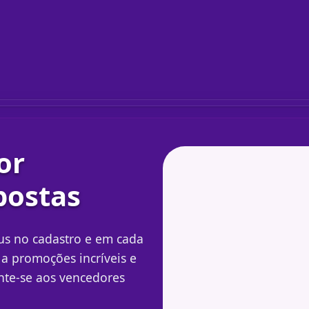
or
postas
us no cadastro e em cada
a promoções incríveis e
unte-se aos vencedores