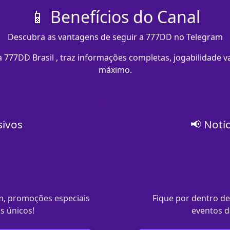
📱 Benefícios do Canal
Descubra as vantagens de seguir a 777DD no Telegram
777DD Brasil , traz informações completas, jogabilidade v
máximo.
sivos
📢 Notí
m, promoções especiais
Fique por dentro d
s únicos!
eventos d