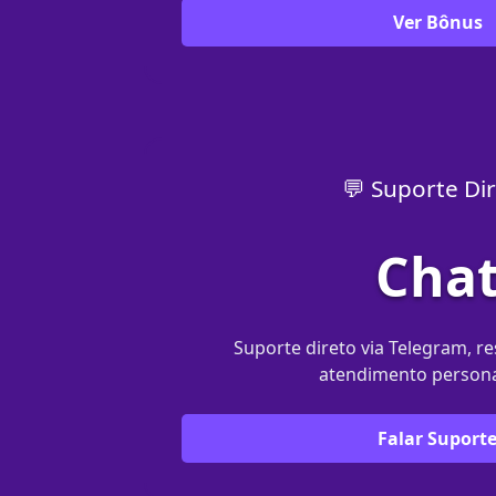
Ver Bônus
💬 Suporte Di
Cha
Suporte direto via Telegram, r
atendimento persona
Falar Suport