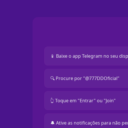
📱 Baixe o app Telegram no seu disp
🔍 Procure por "@777DDOficial"
👆 Toque em "Entrar" ou "Join"
🔔 Ative as notificações para não p