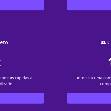
reto
👥 
t
espostas rápidas e
Junte-se a uma com
lizado!
compa
e