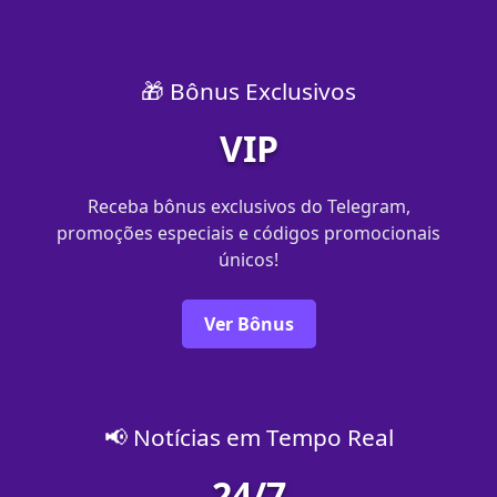
🎁 Bônus Exclusivos
VIP
Receba bônus exclusivos do Telegram,
promoções especiais e códigos promocionais
únicos!
Ver Bônus
📢 Notícias em Tempo Real
24/7