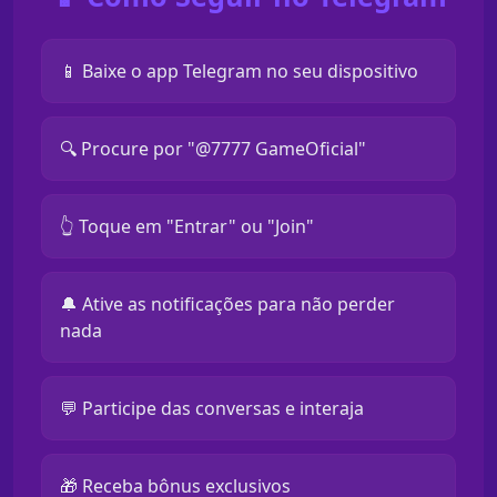
📱 Baixe o app Telegram no seu dispositivo
🔍 Procure por "@7777 GameOficial"
👆 Toque em "Entrar" ou "Join"
🔔 Ative as notificações para não perder
nada
💬 Participe das conversas e interaja
🎁 Receba bônus exclusivos