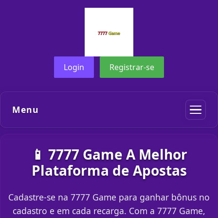
Login
Registrar-se
Menu
📱 7777 Game A Melhor
Plataforma de Apostas
Cadastre-se na 7777 Game para ganhar bônus no
cadastro e em cada recarga. Com a 7777 Game,