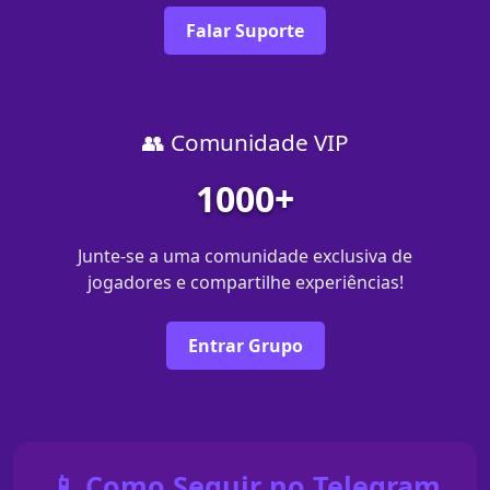
Falar Suporte
👥 Comunidade VIP
1000+
Junte-se a uma comunidade exclusiva de
jogadores e compartilhe experiências!
Entrar Grupo
📱 Como Seguir no Telegram