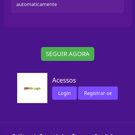
automaticamente
SEGUIR AGORA
Acessos
Login
Registrar-se