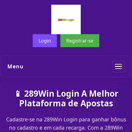
Login
Registrar-se
Menu
📱 289Win Login A Melhor
Plataforma de Apostas
Cadastre-se na 289Win Login para ganhar bônus
no cadastro e em cada recarga. Com a 289Win