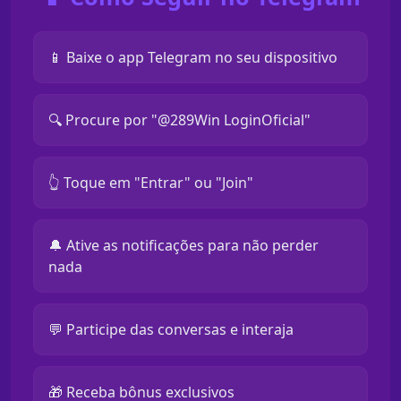
📱 Baixe o app Telegram no seu dispositivo
🔍 Procure por "@289Win LoginOficial"
👆 Toque em "Entrar" ou "Join"
🔔 Ative as notificações para não perder
nada
💬 Participe das conversas e interaja
🎁 Receba bônus exclusivos