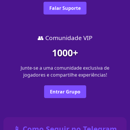
Falar Suporte
👥 Comunidade VIP
1000+
Junte-se a uma comunidade exclusiva de
jogadores e compartilhe experiências!
Entrar Grupo
📱 Como Seguir no Telegram