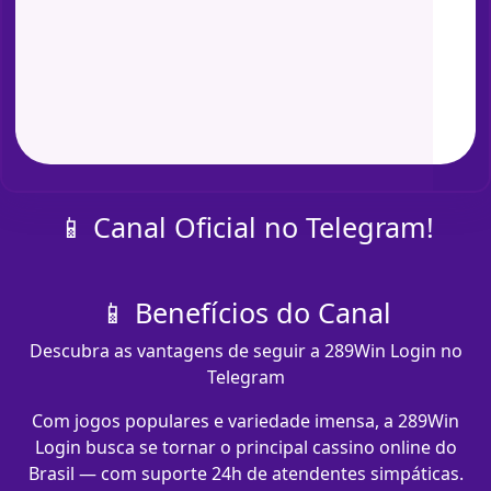
📱 Canal Oficial no Telegram!
📱 Benefícios do Canal
Descubra as vantagens de seguir a 289Win Login no
Telegram
Com jogos populares e variedade imensa, a 289Win
Login busca se tornar o principal cassino online do
Brasil — com suporte 24h de atendentes simpáticas.