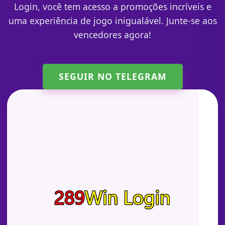
Login, você tem acesso a promoções incríveis e
uma experiência de jogo inigualável. Junte-se aos
vencedores agora!
SEGUIR NO TELEGRAM