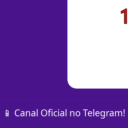
📱 Canal Oficial no Telegram!