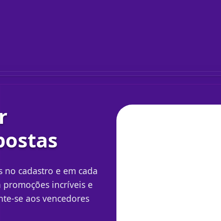
r
postas
 no cadastro e em cada
 promoções incríveis e
unte-se aos vencedores