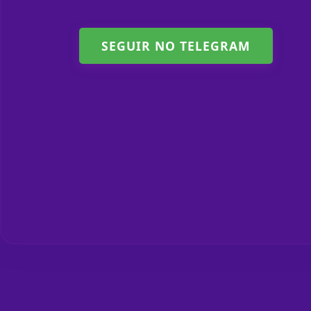
SEGUIR NO TELEGRAM