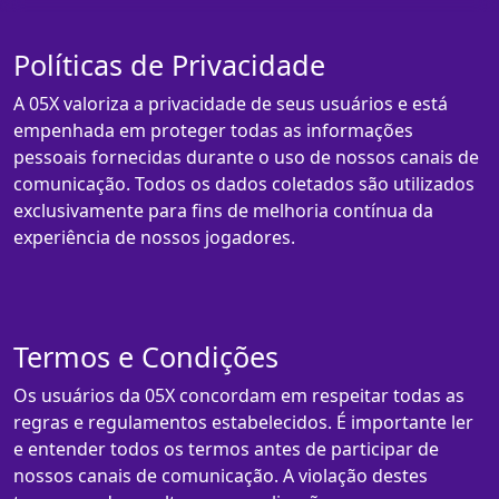
Políticas de Privacidade
A 05X valoriza a privacidade de seus usuários e está
empenhada em proteger todas as informações
pessoais fornecidas durante o uso de nossos canais de
comunicação. Todos os dados coletados são utilizados
exclusivamente para fins de melhoria contínua da
experiência de nossos jogadores.
Termos e Condições
Os usuários da 05X concordam em respeitar todas as
regras e regulamentos estabelecidos. É importante ler
e entender todos os termos antes de participar de
nossos canais de comunicação. A violação destes