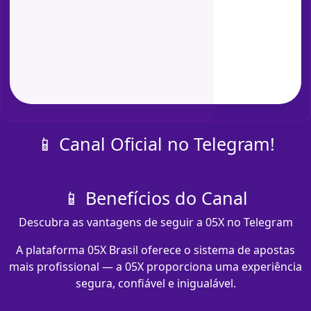
📱 Canal Oficial no Telegram!
📱 Benefícios do Canal
Descubra as vantagens de seguir a 05X no Telegram
A plataforma 05X Brasil oferece o sistema de apostas
mais profissional — a 05X proporciona uma experiência
segura, confiável e inigualável.