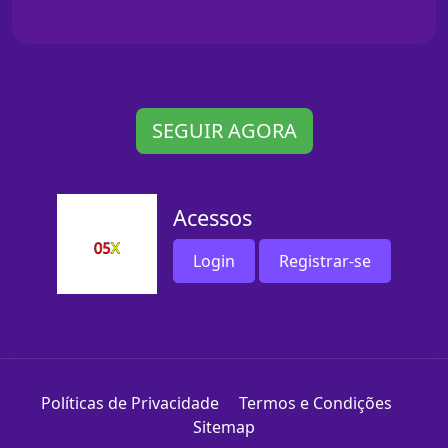
SEGUIR AGORA
Acessos
Login
Registrar-se
Políticas de Privacidade
Termos e Condições
Sitemap