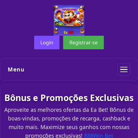
Login
Registrar-se
Menu
Bônus e Promoções Exclusivas
Aproveite as melhores ofertas da Ea Bet! Bônus de
boas-vindas, promoções de recarga, cashback e
muito mais. Maximize seus ganhos com nossas
promoções exclusivas!
888Win Bet