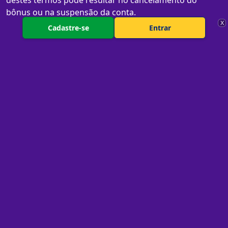
destes termos pode resultar no cancelamento do
bônus ou na suspensão da conta.
X
Cadastre-se
Entrar