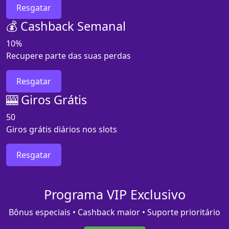
Resgatar
💰 Cashback Semanal
10%
Recupere parte das suas perdas
Resgatar
🎰 Giros Grátis
50
Giros grátis diários nos slots
Resgatar
Programa VIP Exclusivo
Bônus especiais • Cashback maior • Suporte prioritário