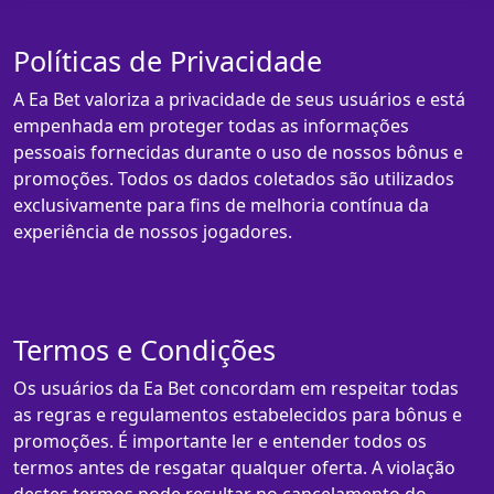
Políticas de Privacidade
A Ea Bet valoriza a privacidade de seus usuários e está
empenhada em proteger todas as informações
pessoais fornecidas durante o uso de nossos bônus e
promoções. Todos os dados coletados são utilizados
exclusivamente para fins de melhoria contínua da
experiência de nossos jogadores.
Termos e Condições
Os usuários da Ea Bet concordam em respeitar todas
as regras e regulamentos estabelecidos para bônus e
promoções. É importante ler e entender todos os
termos antes de resgatar qualquer oferta. A violação